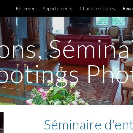
Réserver
Appartements
Chambre d'hôtes
Réun
ip to main content
Skip to navigat
ons, Séminai
ootings Pho
Séminaire d'ent