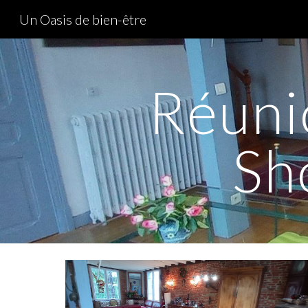
Un Oasis de bien-être
Sk
Réuni
Sh