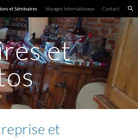
ions et Séminaires
Voyages Internationaux
Contact
ion
res et
tos
reprise et